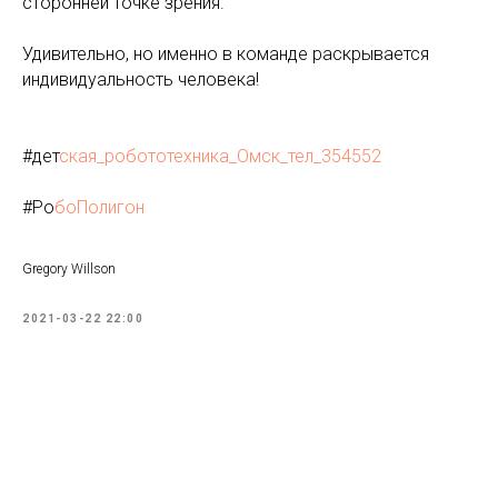
сторонней точке зрения.
Удивительно, но именно в команде раскрывается
индивидуальность человека!
#дет
ская_робототехника_Омск_тел_354552
#Ро
боПолигон
Gregory Willson
2021-03-22 22:00